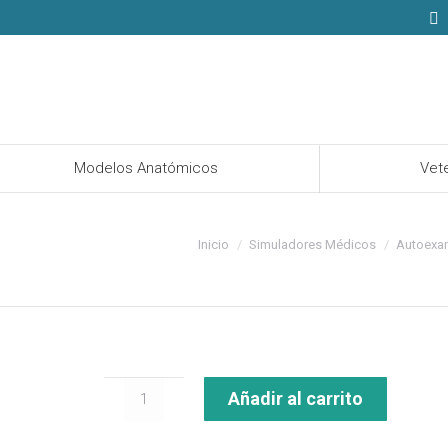
Modelos Anatómicos
Modelos Anatómicos
Vete
Estás aquí:
Inicio
Simuladores Médicos
Autoexam
Simulador
Añadir al carrito
de
Mama
Lactante