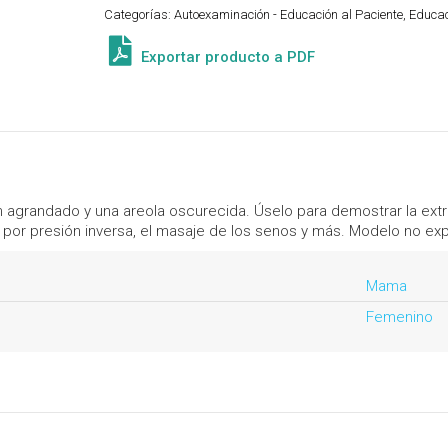
Categorías:
Autoexaminación - Educación al Paciente
,
Educac
Pequeña
cantidad
Exportar producto a PDF
agrandado y una areola oscurecida. Úselo para demostrar la extra
 por presión inversa, el masaje de los senos y más. Modelo no ex
Mama
Femenino