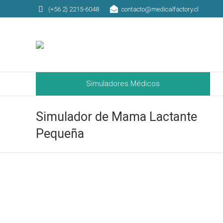
(+56 2) 2215-6048
contacto@medicalfactory.cl
Simuladores Médicos
Simuladores Médicos
Simulador de Mama Lactante
Pequeña