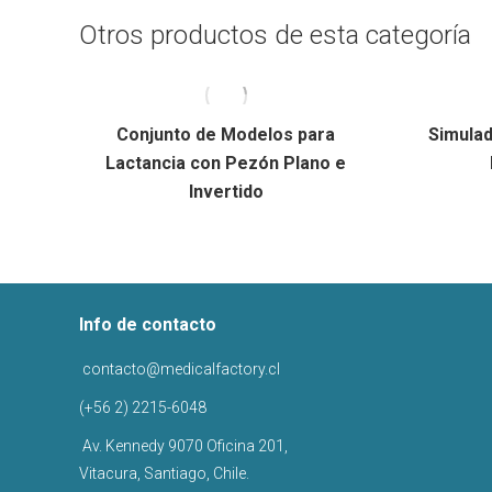
Otros productos de esta categoría
Conjunto de Modelos para
Simulad
Lactancia con Pezón Plano e
Invertido
Info de contacto
contacto@medicalfactory.cl
(+56 2) 2215-6048
Av. Kennedy 9070 Oficina 201,
Vitacura, Santiago, Chile.