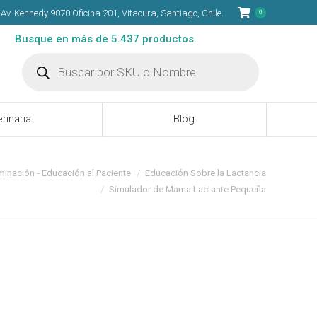
Av. Kennedy 9070 Oficina 201, Vitacura, Santiago, Chile.
0
Veterinaria
Blog
Busque en más de 5.437 productos.
Búsqueda
de
productos
rinaria
Blog
inación - Educación al Paciente
Educación Sobre la Lactancia
Simulador de Mama Lactante Pequeña